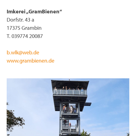
Imkerei „GramBienen“
Dorfstr. 43 a
17375 Grambin
T. 039774 20087
b.wlk@web.de
www.grambienen.de