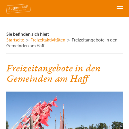
News
Sie befinden sich hier:
Aktivitäten
Startseite
>
Freizeitaktivitäten
>
Freizeitangebote in den
Gemeinden am Haff
Badespaß am Haff
Städte & Dörfer
Freizeitangebote in den
Bootsausflüge
Seebad Ueckermünde
Hotels & Pensionen
Gemeinden am Haff
Haff, Dünen und mehr
Altwarp
Veranstaltungen
Künstler & Kultur
Eggesin
Verein
Naturpark entdecken
Pasewalk
Über uns
Service
Buchbare Freizeitaktivitäten
Mönkebude
Vorstand
Tourist-Informationen
Freizeitaktivitäten