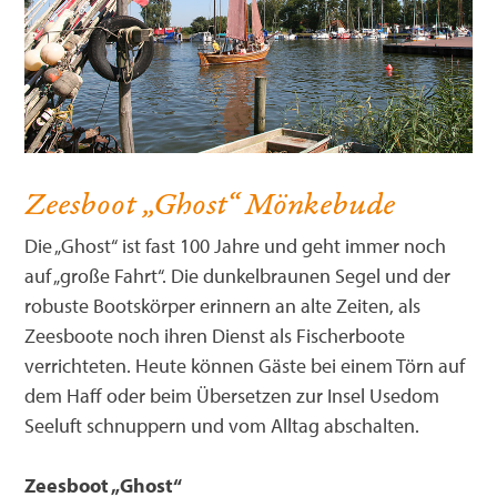
Campen am Stettiner Haff
Riether Winkel
Messen
Infobroschüren
Ueckermünde
Strandkorb mieten
Strasburg
Mitgliederversammlungen
Datenschutz
Torgelow
Angeln
Torgelow
Satzung
Impressum
Eggesin
Zeesboot „Ghost“ Mönkebude
Geführte Touren
Presse
Kontakt
Pasewalk
Die „Ghost“ ist fast 100 Jahre und geht immer noch
Gemeinden am Haff
auf „große Fahrt“. Die dunkelbraunen Segel und der
robuste Bootskörper erinnern an alte Zeiten, als
Zeesboote noch ihren Dienst als Fischerboote
verrichteten. Heute können Gäste bei einem Törn auf
dem Haff oder beim Übersetzen zur Insel Usedom
Seeluft schnuppern und vom Alltag abschalten.
Zeesboot „Ghost“