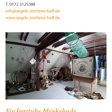
T. 0172 3125388
info@segeln-stettiner-haff.de
www.segeln-stettiner-haff.de
Fischerstube Mönkebude