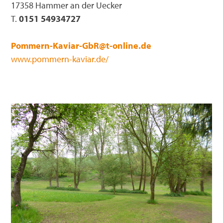
17358 Hammer an der Uecker
T.
0151 54934727
Pommern-Kaviar-GbR@t-online.de
www.pommern-kaviar.de/