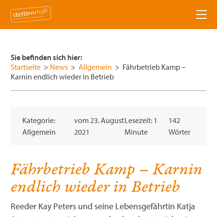
News
Sie befinden sich hier:
Aktivitäten
Startseite
>
News
>
Allgemein
>
Fährbetrieb Kamp –
Karnin endlich wieder in Betrieb
Badespaß am Haff
Städte & Dörfer
Bootsausflüge
Seebad Ueckermünde
Hotels & Pensionen
Kategorie:
vom
23. August
Lesezeit: 1
142
Allgemein
2021
Minute
Wörter
Haff, Dünen und mehr
Altwarp
Veranstaltungen
Künstler & Kultur
Eggesin
Verein
Fährbetrieb Kamp – Karnin
endlich wieder in Betrieb
Naturpark entdecken
Pasewalk
Über uns
Service
Reeder Kay Peters und seine Lebensgefährtin Katja
Buchbare Freizeitaktivitäten
Mönkebude
Vorstand
Tourist-Informationen
Freizeitaktivitäten