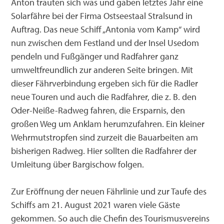
Anton trauten sich was und gaben letztes Jahr eine
Solarfähre bei der Firma Ostseestaal Stralsund in
Campen am Stettiner Haff
Riether Winkel
Messen
Infobroschüren
Ueckermünde
Auftrag. Das neue Schiff „Antonia vom Kamp“ wird
nun zwischen dem Festland und der Insel Usedom
Strandkorb mieten
Strasburg
Mitgliederversammlungen
Datenschutz
Torgelow
pendeln und Fußgänger und Radfahrer ganz
Angeln
Torgelow
Satzung
Impressum
Eggesin
umweltfreundlich zur anderen Seite bringen. Mit
dieser Fährverbindung ergeben sich für die Radler
Geführte Touren
Presse
Kontakt
Pasewalk
neue Touren und auch die Radfahrer, die z. B. den
Oder-Neiße-Radweg fahren, die Ersparnis, den
Gemeinden am Haff
großen Weg um Anklam herumzufahren. Ein kleiner
Wehrmutstropfen sind zurzeit die Bauarbeiten am
bisherigen Radweg. Hier sollten die Radfahrer der
Umleitung über Bargischow folgen.
Zur Eröffnung der neuen Fährlinie und zur Taufe des
Schiffs am 21. August 2021 waren viele Gäste
gekommen. So auch die Chefin des Tourismusvereins