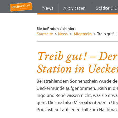
News
Aktivitäten
Städte & D
Sie befinden sich hier:
Startseite
>
News
>
Allgemein
>
Treib gut! 
Treib gut! – De
Station in Ueck
Bei strahlendem Sonnenschein wurde d
Ueckermünde aufgenommen. „Rein in die B
Ingo und René wissen nicht, was sie erwa
geht. Diesmal also Mikroabenteuer in Ue
Podcast lädt auf jeden Fall zum Nachmac