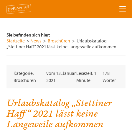
News
Sie befinden sich hier:
Aktivitäten
Startseite
>
News
>
Broschüren
>
Urlaubskatalog
„Stettiner Haff“ 2021 lässt keine Langeweile aufkommen
Badespaß am Haff
Städte & Dörfer
Bootsausflüge
Seebad Ueckermünde
Hotels & Pensionen
Kategorie:
vom
13. Januar
Lesezeit: 1
178
Broschüren
2021
Minute
Wörter
Haff, Dünen und mehr
Altwarp
Veranstaltungen
Künstler & Kultur
Eggesin
Verein
Urlaubskatalog „Stettiner
Haff“ 2021 lässt keine
Naturpark entdecken
Pasewalk
Über uns
Service
Langeweile aufkommen
Buchbare Freizeitaktivitäten
Mönkebude
Vorstand
Tourist-Informationen
Freizeitaktivitäten