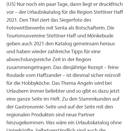
(US) Nur noch ein paar Tage, dann liegt er druckfrisch
Campen am Stettiner Haff
Riether Winkel
Messen
Infobroschüren
Ueckermünde
vor – der Urlaubskatalog für die Region Stettiner Haff
2021. Den Titel ziert das Siegerfoto des
Strandkorb mieten
Strasburg
Mitgliederversammlungen
Datenschutz
Torgelow
Fotowettbewerbs mit Senta als Botschafterin. Die
Tourismusvereine Stettiner Haff und Mönkebude
Angeln
Torgelow
Satzung
Impressum
Eggesin
geben auch 2021 den Katalog gemeinsam heraus
und haben wieder zahlreiche Tipps für eine
Geführte Touren
Presse
Kontakt
Pasewalk
abwechslungsreiche Zeit in der Region
zusammengetragen. Das diesjährige Rezept – feine
Gemeinden am Haff
Roulade vom Haffzander – ist diesmal sicher reizvoll
für die Hobbyköche. Das Thema Angeln wird bei
Urlaubern immer beliebter und so gibt es dazu jetzt
eine ganze Seite im Heft. Zu den Stammkunden auf
der Gastronomie-Seite und auf der Seite mit den
regionalen Produkten sind neue Partner
hinzugekommen. Was wäre ein Urlaubskatalog ohne
Unterkünfte. Selbstverständlich sind auch die