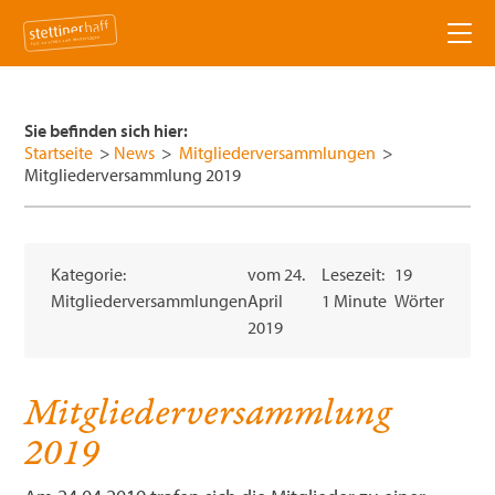
News
Sie befinden sich hier:
Aktivitäten
Startseite
>
News
>
Mitgliederversammlungen
>
Mitgliederversammlung 2019
Badespaß am Haff
Städte & Dörfer
Bootsausflüge
Seebad Ueckermünde
Hotels & Pensionen
Kategorie:
vom
24.
Lesezeit:
19
Mitgliederversammlungen
April
1 Minute
Wörter
Haff, Dünen und mehr
Altwarp
Veranstaltungen
2019
Künstler & Kultur
Eggesin
Verein
Mitgliederversammlung
Naturpark entdecken
Pasewalk
Über uns
Service
2019
Buchbare Freizeitaktivitäten
Mönkebude
Vorstand
Tourist-Informationen
Freizeitaktivitäten